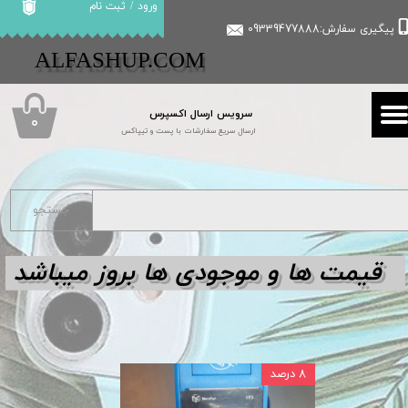
ورود
/
ثبت نام
پیگیری سفارش:09339477888
حساب کاربری من
​​ALFASHUP.COM
تغییر گذر واژه
سرویس ارسال اکسپرس
سفارشات
۰
ارسال سریع سفارشات با پست و تیپاکس
خروج از حساب کاربری
جستجو
قیمت ها و مو
جودی ها بروز میباشد
۸ درصد