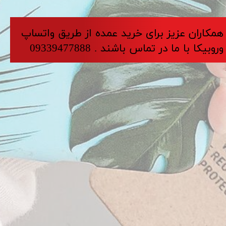
​​​همکاران عزیز برای خرید عمده از طریق واتساپ
وروبیکا با ما در تماس باشند . 09339477888