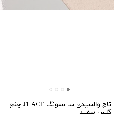
تاچ والسیدی سامسونگ J1 ACE چنج
گلس سفید