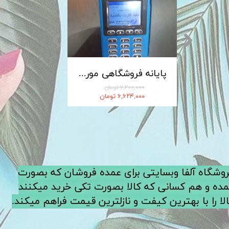
کابل شارژ MICRO-USB اندروید LDNIO الدینیو مدل XS-07 متراژ 1 متر
پایانه فروشگاهی مورفان MoreFun مدل H9
۷,۲۰۰,۰۰۰ تومان
۶,۶۲۴,۰۰۰ تومان
فروشگاه آلفا وبسایتی برای عمده فروشان که بصورت
ده و هم کسانی که کالا بصورت تکی خرید میکنند
لا را با بهترین کیفت و نازلترین قیمت فراهم میکند.