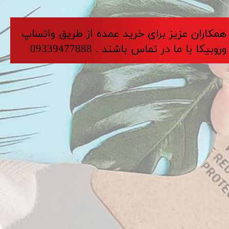
​​​همکاران عزیز برای خرید عمده از طریق واتساپ
وروبیکا با ما در تماس باشند . 09339477888