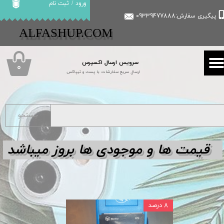
ورود
/
ثبت نام
پیگیری سفارش:09339477888
حساب کاربری من
​​ALFASHUP.COM
تغییر گذر واژه
سرویس ارسال اکسپرس
سفارشات
۰
ارسال سریع سفارشات با پست و تیپاکس
خروج از حساب کاربری
جستجو
قیمت ها و مو
جودی ها بروز میباشد
۸ درصد