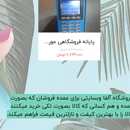
کابل شارژ MICRO-USB اندروید LDNIO الدینیو مدل XS-07 متراژ 1 متر
پایانه فروشگاهی مورفان MoreFun مدل H9
۷,۲۰۰,۰۰۰ تومان
۶,۶۲۴,۰۰۰ تومان
فروشگاه آلفا وبسایتی برای عمده فروشان که بصورت
ده و هم کسانی که کالا بصورت تکی خرید میکنند
لا را با بهترین کیفت و نازلترین قیمت فراهم میکند.