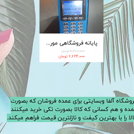
کابل شارژ MICRO-USB اندروید LDNIO الدینیو مدل XS-07 متراژ 1 متر
پایانه فروشگاهی مورفان MoreFun مدل H9
۷,۲۰۰,۰۰۰ تومان
۶,۶۲۴,۰۰۰ تومان
فروشگاه آلفا وبسایتی برای عمده فروشان که بصورت
ده و هم کسانی که کالا بصورت تکی خرید میکنند
لا را با بهترین کیفت و نازلترین قیمت فراهم میکند.