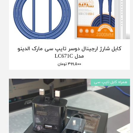
کابل شارژ ارجینال دوسر تایپ سی مارک الدینو
مدل LC671C
۴۹۹,۵۰۰ تومان
همراه کابل تایپ سی