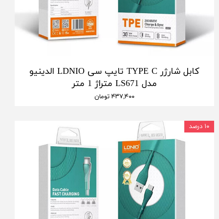
کابل شارژر TYPE C تایپ سی LDNIO الدینیو
مدل LS671 متراژ 1 متر
۴۳۷,۴۰۰ تومان
۱۰ درصد