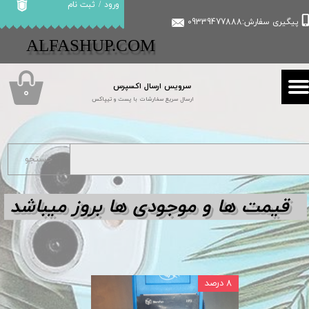
ورود
/
ثبت نام
پیگیری سفارش:09339477888
حساب کاربری من
​​ALFASHUP.COM
تغییر گذر واژه
سرویس ارسال اکسپرس
سفارشات
۰
ارسال سریع سفارشات با پست و تیپاکس
خروج از حساب کاربری
جستجو
قیمت ها و مو
جودی ها بروز میباشد
۸ درصد