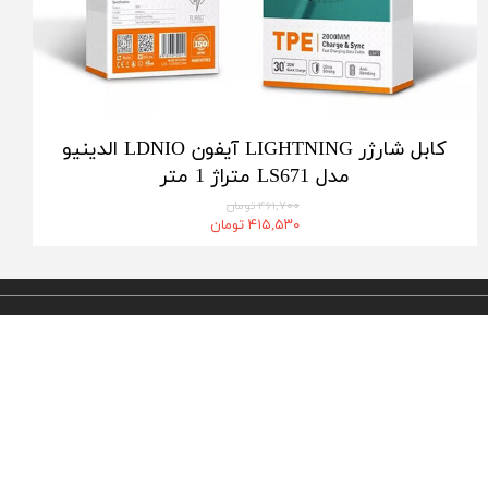
کابل شارژر LIGHTNING آیفون LDNIO الدینیو
مدل LS671 متراژ 1 متر
۴۶۱,۷۰۰ تومان
۴۱۵,۵۳۰ تومان