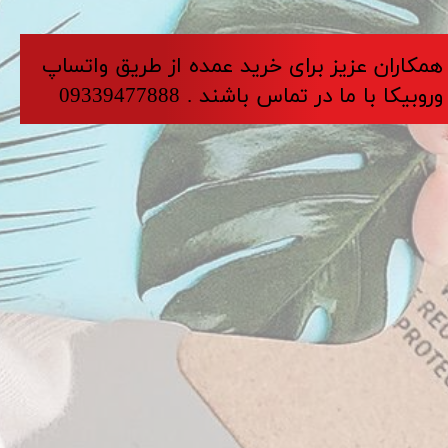
​​​همکاران عزیز برای خرید عمده از طریق واتساپ
وروبیکا با ما در تماس باشند . 09339477888